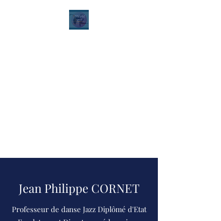
Ecole de danse Alexia
Dury
Contemporain - Classique -
Hip Hop - Modern'Jazz -
Ragga - Street Jazz - Heels
Dance
Pilates Stretching - Hatha
Yoga - Yoga danse - Zumba -
Renforcement musculaire
Jean Philippe CORNET
Professeur de danse Jazz Diplômé d'Etat