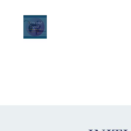
Ecole de danse Alexia Dury
Contemporain - Classique - Hip Hop - M
Ragga - Street Jazz - Heels Dance
Pilates Stretching - Hatha Yoga - Yoga 
Zumba - Renforcement musculaire
ACCUEIL
INSCRIPTIONS 2026-2027
PLANNING DE