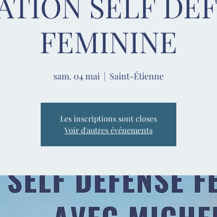
IATION SELF DE
FEMININE
sam. 04 mai
  |  
Saint-Étienne
Les inscriptions sont closes
Voir d'autres événements