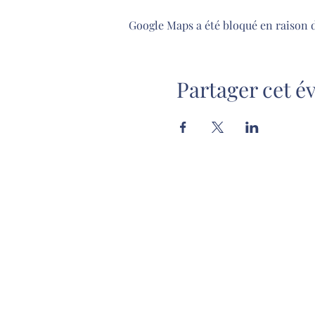
Google Maps a été bloqué en raison 
Partager cet 
Ecole de danse Alexia Du
92 Rue Bergson
42000 Saint Etienne France
ecolededansealexiadury@outlook.f
0622396577