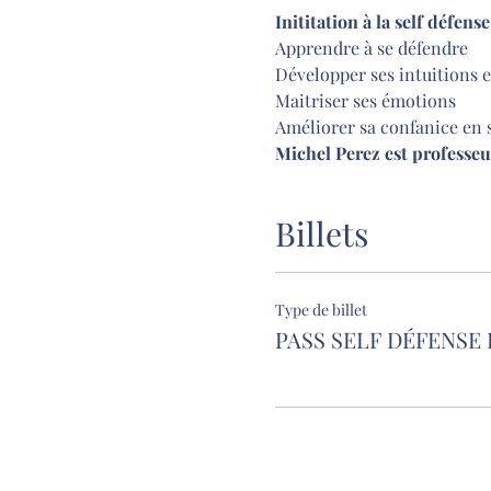
Inititation à la self défens
Apprendre à se défendre 
Développer ses intuitions e
Maitriser ses émotions 
Améliorer sa confanice en s
Michel Perez est professe
Billets
Type de billet
PASS SELF DÉFENSE