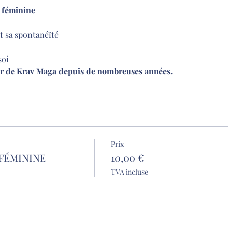
e féminine 
t sa spontanéïté
oi 
ur de Krav Maga depuis de nombreuses années. 
Prix
 FÉMININE
10,00 €
TVA incluse