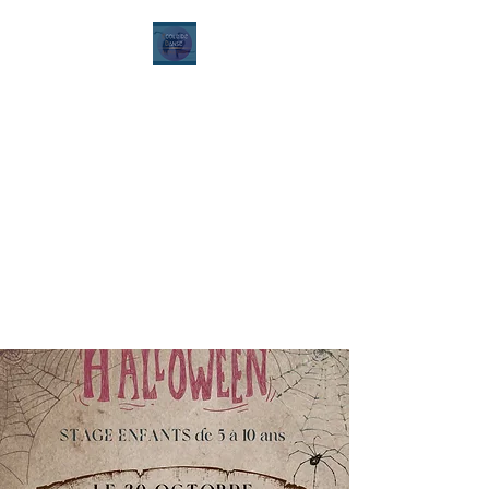
Ecole de danse Alexia
Dury
Contemporain - Classique -
Hip Hop - Modern'Jazz -
Ragga - Street Jazz - Heels
Dance
Pilates Stretching - Hatha
Yoga - Yoga danse - Zumba -
Renforcement musculaire