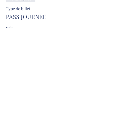
Type de billet
PASS JOURNEE
Prix
30,00 €
TVA incluse
Partager cet événement
Ecole de danse Alexia Dury