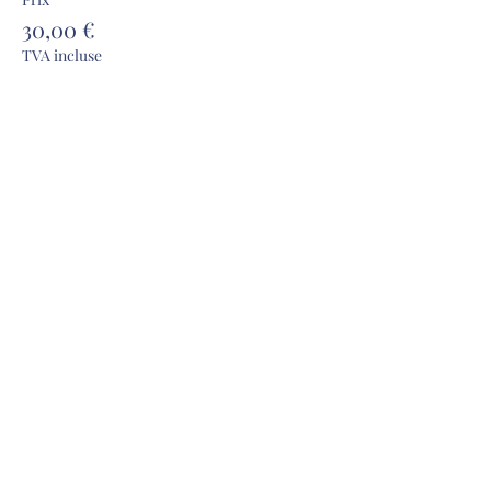
30,00 €
TVA incluse
Complet
Type de billet
PASS LUNDI ET MARDI
Prix
55,00 €
TVA incluse
Partager cet événement