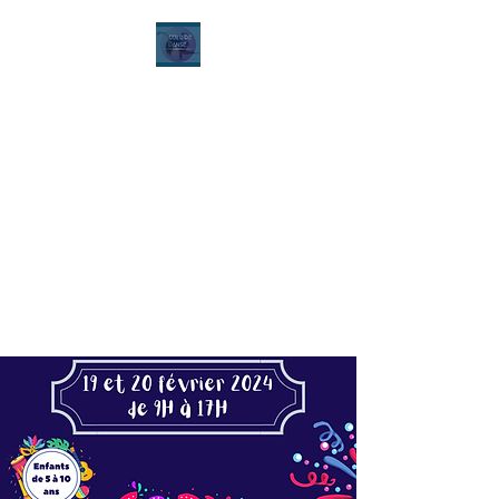
Ecole de danse Alexia
Dury
Contemporain - Classique -
Hip Hop - Modern'Jazz -
Ragga - Street Jazz - Heels
Dance
Pilates Stretching - Hatha
Yoga - Yoga danse - Zumba -
Renforcement musculaire