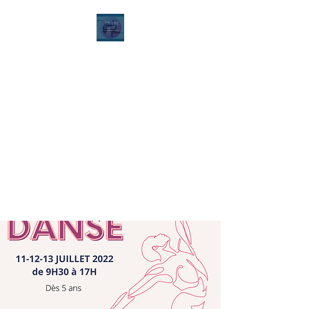
Ecole de danse Alexia
Dury
Contemporain - Classique -
Hip Hop - Modern'Jazz -
Ragga - Street Jazz - Heels
Dance
Pilates Stretching - Hatha
Yoga - Yoga danse - Zumba -
Renforcement musculaire