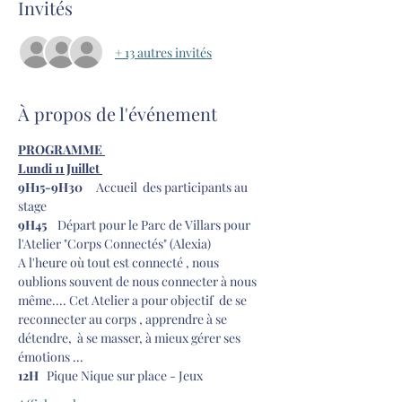
Invités
+ 13 autres invités
À propos de l'événement
PROGRAMME 
Lundi 11 Juillet 
9H15-9H30     
Accueil  des participants au 
stage 
9H45    
Départ pour le Parc de Villars pour 
l'Atelier "Corps Connectés" (Alexia) 
A l'heure où tout est connecté , nous 
oublions souvent de nous connecter à nous 
même.... Cet Atelier a pour objectif  de se 
reconnecter au corps , apprendre à se 
détendre,  à se masser, à mieux gérer ses 
émotions ... 
12H  
 Pique Nique sur place - Jeux 